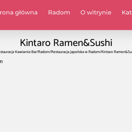
trona główna
Radom
O witrynie
Kat
Kintaro Ramen&Sushi
stauracja Kawiarnia Bar
/
Radom
/
Restauracja japońska w Radom
/
Kintaro Ramen&Su
om