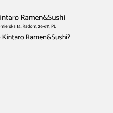
Kintaro Ramen&Sushi
ierska 14, Radom, 26-611, PL
o Kintaro Ramen&Sushi?