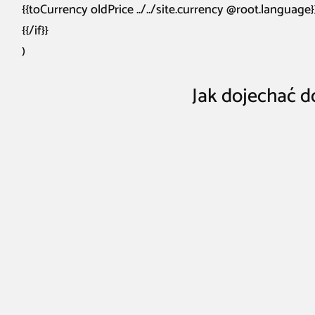
{{toCurrency oldPrice ../../site.currency @root.language}
{{/if}}
)
Jak dojechać 