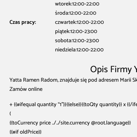
wtorek:12:00-22:00
środa:12:00-22:00
Czas pracy:
czwartek:12:00-22:00
piątek:12:00-23:00
sobota:12:00-23:00
niedziela:12:00-22:00
Opis Firmy
Yatta Ramen Radom, znajduje się pod adresem Marii Sk
Zamów online
+ {{#ifequal quantity “1”}}{{else}}{{toQty quantity}} x {{/i
(
{{toCurrency price ../../site.currency @root.language}}
{{#if oldPrice}}