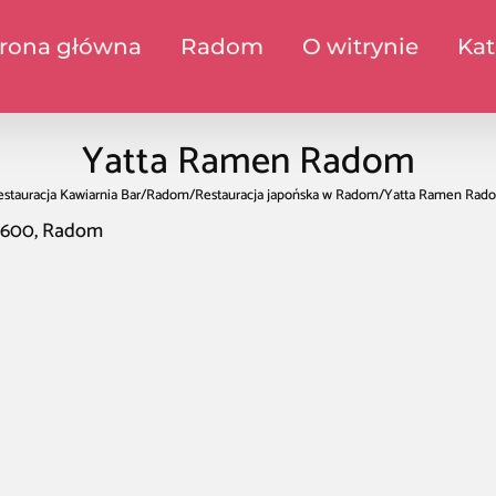
trona główna
Radom
O witrynie
Kat
Yatta Ramen Radom
estauracja Kawiarnia Bar
/
Radom
/
Restauracja japońska w Radom
/
Yatta Ramen Rad
6-600, Radom