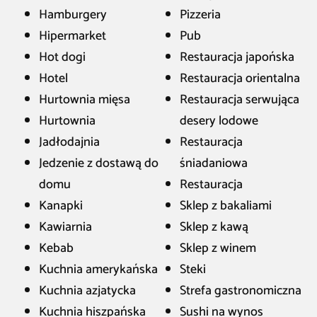
Hamburgery
Pizzeria
Hipermarket
Pub
Hot dogi
Restauracja japońska
Hotel
Restauracja orientalna
Hurtownia mięsa
Restauracja serwująca
Hurtownia
desery lodowe
Jadłodajnia
Restauracja
Jedzenie z dostawą do
śniadaniowa
domu
Restauracja
Kanapki
Sklep z bakaliami
Kawiarnia
Sklep z kawą
Kebab
Sklep z winem
Kuchnia amerykańska
Steki
Kuchnia azjatycka
Strefa gastronomiczna
Kuchnia hiszpańska
Sushi na wynos