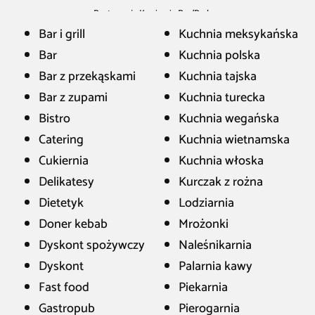
Restauracja Kawiarnia Bar
/
Radom
Bar i grill
Kuchnia meksykańska
Bar
Kuchnia polska
Bar z przekąskami
Kuchnia tajska
Bar z zupami
Kuchnia turecka
Bistro
Kuchnia wegańska
Catering
Kuchnia wietnamska
Cukiernia
Kuchnia włoska
Delikatesy
Kurczak z rożna
Dietetyk
Lodziarnia
Doner kebab
Mrożonki
Dyskont spożywczy
Naleśnikarnia
Dyskont
Palarnia kawy
Fast food
Piekarnia
Gastropub
Pierogarnia