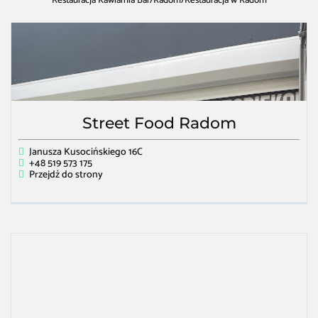
Restauracja Kawiarnia Bar
/
Radom
/
Restauracja w Radom
Street Food Radom
Janusza Kusocińskiego 16C
+48 519 573 175
Przejdź do strony