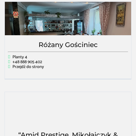
Różany Gościniec
Planty 4
+48 888 905 402
Przejdź do strony
“Amid Prestige. Mikołajczyk &