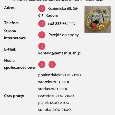
Restauracja Kawiarnia Bar
/
Radom
/
Sushi w Radom
/
Tamashi Sushi
Adres:
Kozienicka 68, 26-
613, Radom
Telefon:
+48 888 662 337
Strona
Przejdź do strony
internetowa:
E-Mail:
kontakt@tamashisushi.pl
Media
społecznościowe:
poniedziałek:12:00-21:00
wtorek:12:00-21:00
środa:12:00-21:00
Czas pracy:
czwartek:12:00-21:00
piątek:12:00-21:00
sobota:12:00-21:00