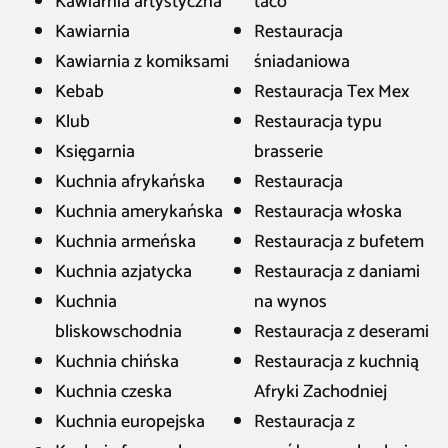
Kawiarnia artystyczna
taco
Kawiarnia
Restauracja
Kawiarnia z komiksami
śniadaniowa
Kebab
Restauracja Tex Mex
Klub
Restauracja typu
Księgarnia
brasserie
Kuchnia afrykańska
Restauracja
Kuchnia amerykańska
Restauracja włoska
Kuchnia armeńska
Restauracja z bufetem
Kuchnia azjatycka
Restauracja z daniami
Kuchnia
na wynos
bliskowschodnia
Restauracja z deserami
Kuchnia chińska
Restauracja z kuchnią
Kuchnia czeska
Afryki Zachodniej
Kuchnia europejska
Restauracja z