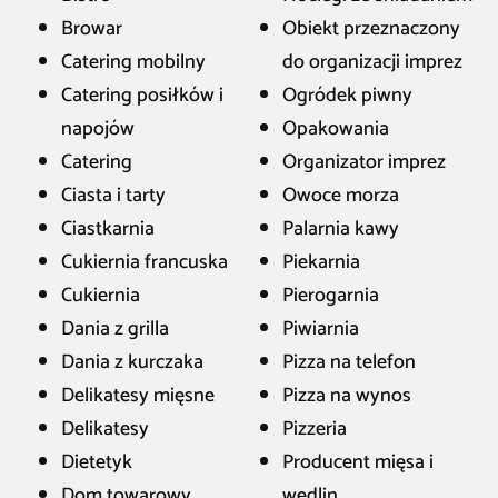
Browar
Obiekt przeznaczony
Catering mobilny
do organizacji imprez
Catering posiłków i
Ogródek piwny
napojów
Opakowania
Catering
Organizator imprez
Ciasta i tarty
Owoce morza
Ciastkarnia
Palarnia kawy
Cukiernia francuska
Piekarnia
Cukiernia
Pierogarnia
Dania z grilla
Piwiarnia
Dania z kurczaka
Pizza na telefon
Delikatesy mięsne
Pizza na wynos
Delikatesy
Pizzeria
Dietetyk
Producent mięsa i
Dom towarowy
wędlin