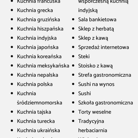
Kuchnia francuska
współczesną kuchnią
Kuchnia grecka
indyjską
Kuchnia gruzińska
Sala bankietowa
Kuchnia hiszpańska
Sklep z herbatą
Kuchnia indyjska
Sklep z kawą
Kuchnia japońska
Sprzedaż internetowa
Kuchnia koreańska
Steki
Kuchnia meksykańska
Stoisko z kawą
Kuchnia nepalska
Strefa gastronomiczna
Kuchnia polska
Sushi na wynos
Kuchnia
Sushi
śródziemnomorska
Szkoła gastronomiczna
Kuchnia tajska
Torty weselne
Kuchnia turecka
Tradycyjna
Kuchnia ukraińska
herbaciarnia