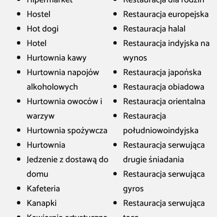
Hipermarket
Restauracja dla rodzin
Hostel
Restauracja europejska
Hot dogi
Restauracja halal
Hotel
Restauracja indyjska na
Hurtownia kawy
wynos
Hurtownia napojów
Restauracja japońska
alkoholowych
Restauracja obiadowa
Hurtownia owoców i
Restauracja orientalna
warzyw
Restauracja
Hurtownia spożywcza
południowoindyjska
Hurtownia
Restauracja serwująca
Jedzenie z dostawą do
drugie śniadania
domu
Restauracja serwująca
Kafeteria
gyros
Kanapki
Restauracja serwująca