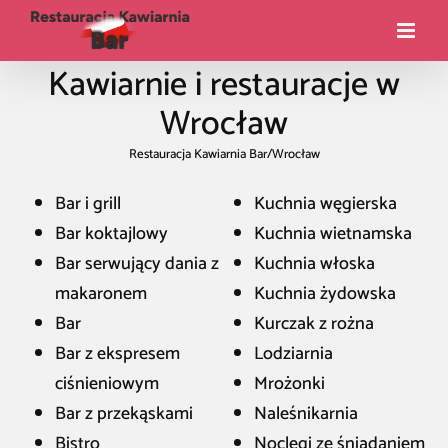
Kawiarnie i restauracje w
Wrocław
Restauracja Kawiarnia Bar
/
Wrocław
Bar i grill
Kuchnia węgierska
Bar koktajlowy
Kuchnia wietnamska
Bar serwujący dania z
Kuchnia włoska
makaronem
Kuchnia żydowska
Bar
Kurczak z rożna
Bar z ekspresem
Lodziarnia
ciśnieniowym
Mrożonki
Bar z przekąskami
Naleśnikarnia
Bistro
Noclegi ze śniadaniem