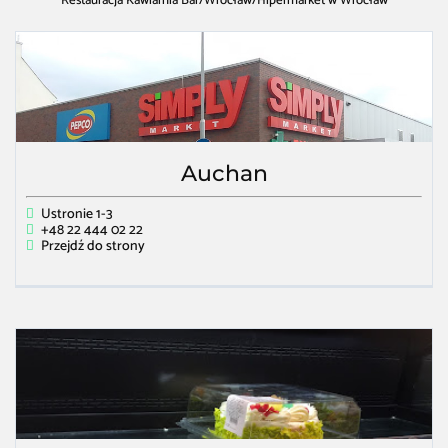
Restauracja Kawiarnia Bar
/
Wrocław
/
Hipermarket w Wrocław
Auchan
Ustronie 1-3
+48 22 444 02 22
Przejdź do strony