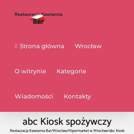
Strona główna
Wrocław
O witrynie
Kategorie
Wiadomości
Kontakty
abc Kiosk spożywczy
Restauracja Kawiarnia Bar
/
Wrocław
/
Hipermarket w Wrocław
/
abc Kiosk