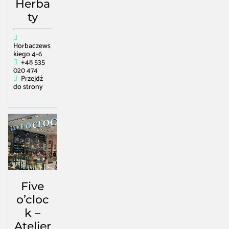
Herba
ty
Horbaczews
kiego 4-6
+48 535
020 474
Przejdź
do strony
Five
o’cloc
k –
Atelier