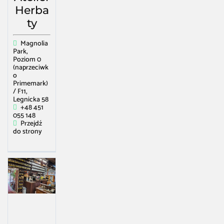
Herba
ty
Magnolia
Park,
Poziom 0
(naprzeciwk
o
Primemark)
/ F11,
Legnicka 58
+48 451
055 148
Przejdź
do strony