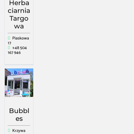
Herba
ciarnia
Targo
wa
Piaskowa
17
+48 504
167 946
Bubbl
es
Krzywa