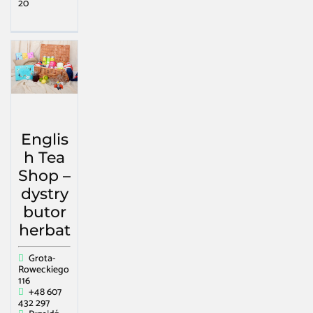
20
Englis
h Tea
Shop –
dystry
butor
herbat
Grota-
Roweckiego
116
+48 607
432 297