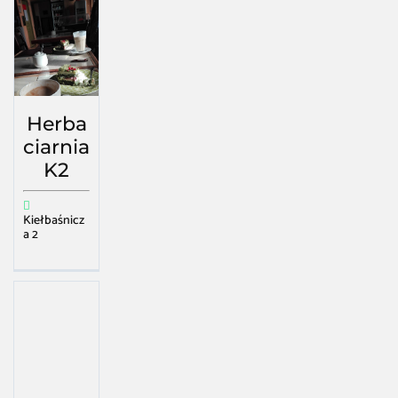
Herba
ciarnia
K2
Kiełbaśnicz
a 2