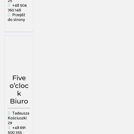
25
+48 504
760 148
Przejdź
do strony
Five
o’cloc
k
Biuro
Tadeusza
Kościuszki
29
+48 691
500 355