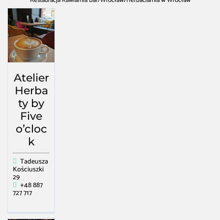
Restauracja Kawiarnia Bar
/
Wrocław
/
Herbaciarnia w Wrocław
Atelier
Herba
ty by
Five
o’cloc
k
Tadeusza
Kościuszki
29
+48 887
727 717