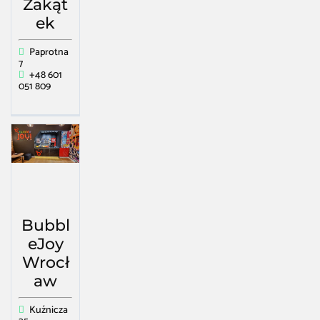
Zakąt
ek
Paprotna
7
+48 601
051 809
Bubbl
eJoy
Wrocł
aw
Kuźnicza