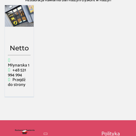
Restauracja Kawiarnia Bar
/
Raszyn
/
Dyskont w Raszyn
Netto
Młynarska 1
+48 531
994 994
Przejdź
do strony
Polityka