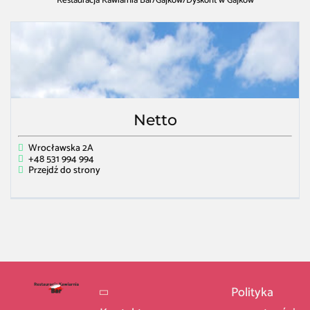
Restauracja Kawiarnia Bar
/
Gajków
/
Dyskont w Gajków
Netto
Wrocławska 2A
+48 531 994 994
Przejdź do strony
Polityka