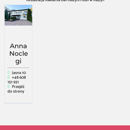
Restauracja Kawiarnia Bar
/
Raszyn
/
Hotel w Raszyn
Anna
Nocle
gi
Jasna 10
+48 608
151 931
Przejdź
do strony