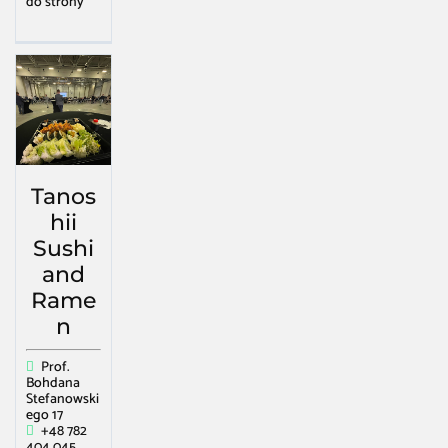
do strony
Tanos
hii
Sushi
and
Rame
n
Prof.
Bohdana
Stefanowski
ego 17
+48 782
404 045