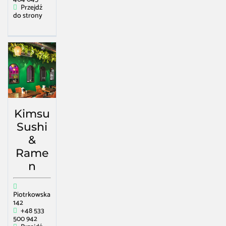
Przejdź
do strony
Kimsu
Sushi
&
Rame
n
Piotrkowska
142
+48 533
500 942