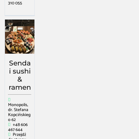
310 055
Senda
i sushi
&
ramen
Monopolis,
dr. Stefana
Kopcińskieg
o 62
+48 606
467 644
Przejdź