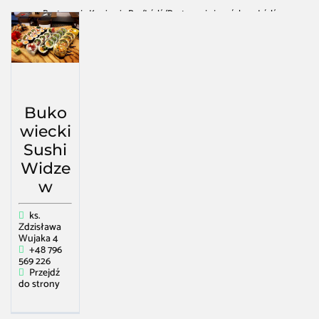
Restauracja Kawiarnia Bar
/
Łódź
/
Restauracja japońska w Łódź
Buko
wiecki
Sushi
Widze
w
ks.
Zdzisława
Wujaka 4
+48 796
569 226
Przejdź
do strony