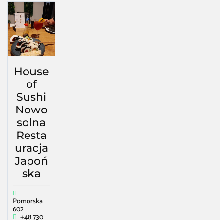
House
of
Sushi
Nowo
solna
Resta
uracja
Japoń
ska
Pomorska
602
+48 730