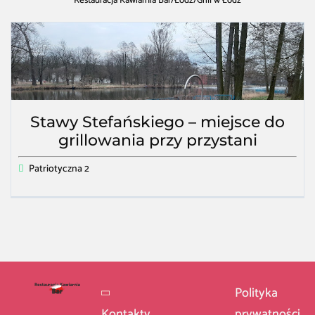
Restauracja Kawiarnia Bar
/
Łódź
/
Grill w Łódź
Stawy Stefańskiego – miejsce do
grillowania przy przystani
Patriotyczna 2
Polityka
Kontakty
prywatności