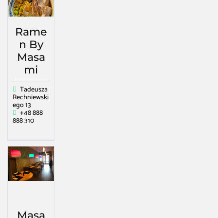
Rame
n By
Masa
mi
Tadeusza
Rechniewski
ego 13
+48 888
888 310
Masa