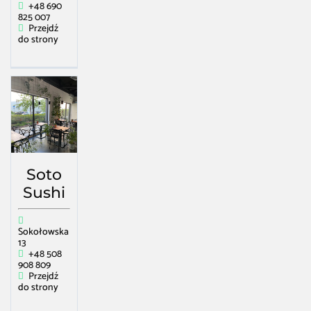
+48 690
825 007
Przejdź
do strony
Soto
Sushi
Sokołowska
13
+48 508
908 809
Przejdź
do strony