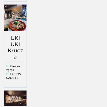
UKI
UKI
Krucz
a
Krucza
23/31
+48 735
024 033