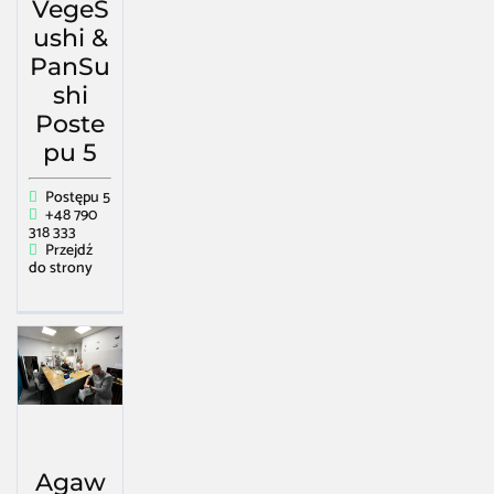
VegeS
ushi &
PanSu
shi
Poste
pu 5
Postępu 5
+48 790
318 333
Przejdź
do strony
Agaw