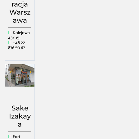
racja
Warsz
awa
Kolejowa
43/u5
+48 22
876 50 67
Sake
Izakay
a
Fort