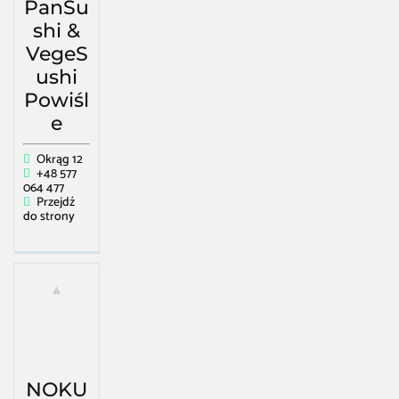
PanSu
shi &
VegeS
ushi
Powiśl
e
Okrąg 12
+48 577
064 477
Przejdź
do strony
NOKU