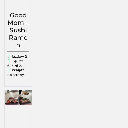
Good
Mom –
Sushi
Rame
n
Jazdów 2
+48 22
625 76 27
Przejdź
do strony