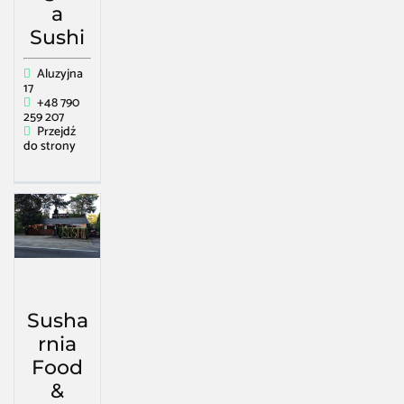
a
Sushi
Aluzyjna
17
+48 790
259 207
Przejdź
do strony
Susha
rnia
Food
&