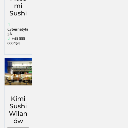
mi
Sushi
Cybernetyki
3A
+48 888
888 154
Kimi
Sushi
Wilan
ów