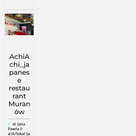
AchiA
chi_ja
panes
e
restau
rant
Muran
ów
al. Jana
Pawła II
41A/lokal 3a