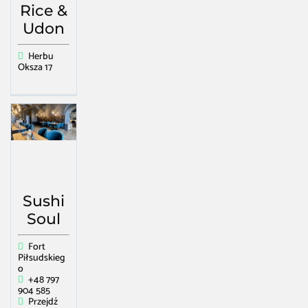
Rice &
Udon
Herbu
Oksza 17
Sushi
Soul
Fort
Piłsudskieg
o
+48 797
904 585
Przejdź