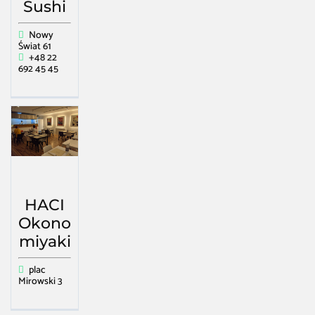
Sushi
Nowy
Świat 61
+48 22
692 45 45
HACI
Okono
miyaki
plac
Mirowski 3