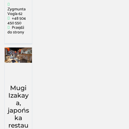
Zygmunta
Vogla 62
+48 504
450 550
Przejdź
do strony
Mugi
Izakay
a,
japońs
ka
restau