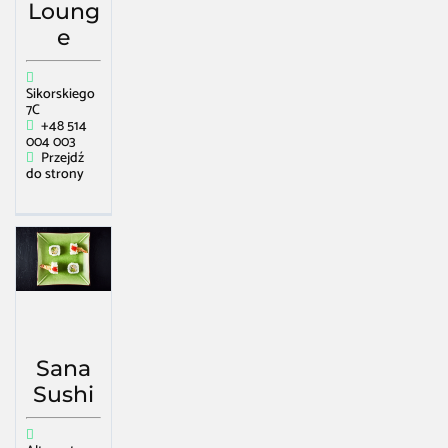
Loung
e
Sikorskiego
7C
+48 514
004 003
Przejdź
do strony
Sana
Sushi