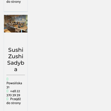
do strony
Sushi
Zushi
Sadyb
a
Powsińska
31
+48 22
370 39 39
Przejdź
do strony