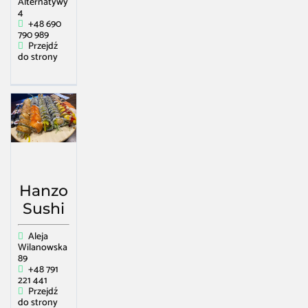
Alternatywy
4
+48 690
790 989
Przejdź
do strony
Hanzo
Sushi
Aleja
Wilanowska
89
+48 791
221 441
Przejdź
do strony