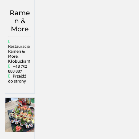
Rame
n &
More
Restauracja
Ramen &
More,
Kłobucka 11
+48 732
888 887
Przejdź
do strony