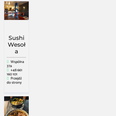
Sushi
Wesoł
a
Wspólna
37a
+48 661
160 101
Przejdź
do strony