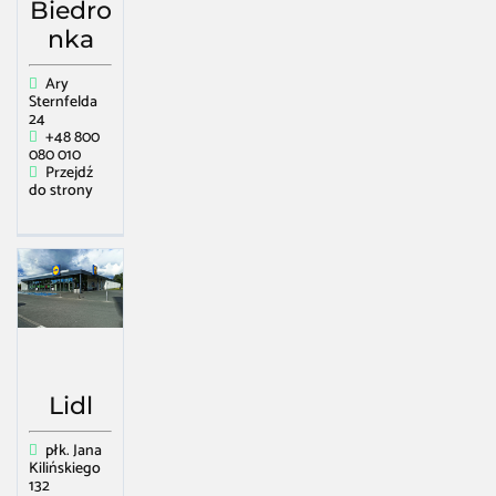
Biedro
nka
Ary
Sternfelda
24
+48 800
080 010
Przejdź
do strony
Lidl
płk. Jana
Kilińskiego
132