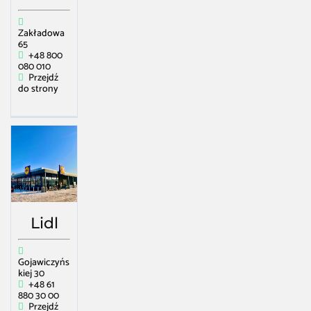
Zakładowa
65
+48 800
080 010
Przejdź
do strony
Lidl
Gojawiczyńs
kiej 30
+48 61
880 30 00
Przejdź