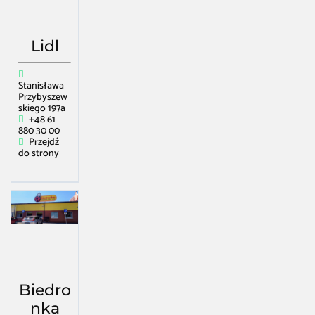
Lidl
Stanisława
Przybyszew
skiego 197a
+48 61
880 30 00
Przejdź
do strony
Biedro
nka