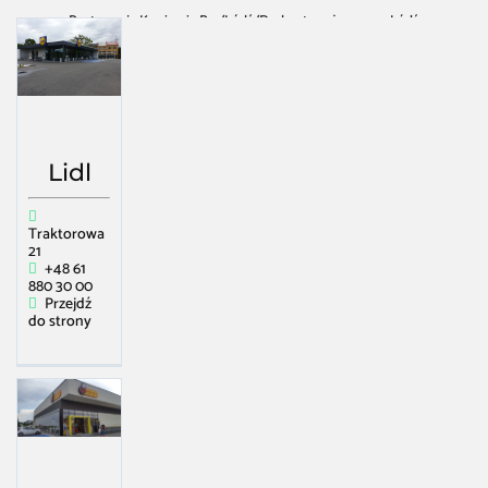
Restauracja Kawiarnia Bar
/
Łódź
/
Dyskont spożywczy w Łódź
Lidl
Traktorowa
21
+48 61
880 30 00
Przejdź
do strony