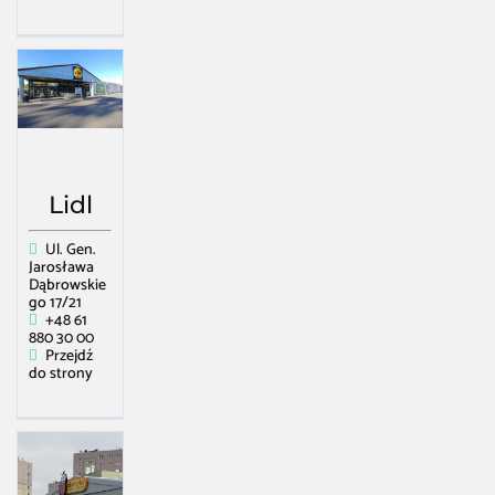
Lidl
Ul. Gen.
Jarosława
Dąbrowskie
go 17/21
+48 61
880 30 00
Przejdź
do strony