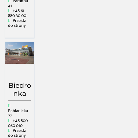
Paradna
41
+48 61
880 30 00
Przejdź
do strony
Biedro
nka
Pabianicka
77
+48 800
080 010
Przejdź
do strony