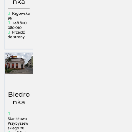
nka
Rzgowska
9a
+48 800
080 010
Przejdź
do strony
Biedro
nka
Stanisława
Przybyszew
skiego 28