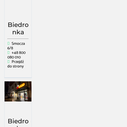
Biedro
nka
Smocza
6/8
+48 800
080 010
Przejdź
do strony
Biedro