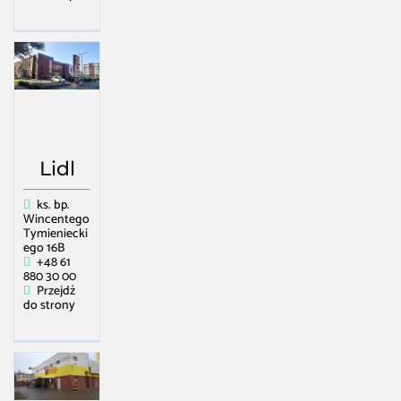
Lidl
ks. bp.
Wincentego
Tymieniecki
ego 16B
+48 61
880 30 00
Przejdź
do strony