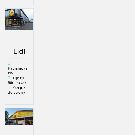
Lidl
Pabianicka
116
+48 61
880 30 00
Przejdź
do strony