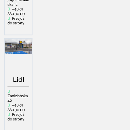
Jugosłowiań
ska 1c
+48 61
880 30 00
Przejdź
do strony
Lidl
Zaolziańska
42
+48 61
880 30 00
Przejdź
do strony