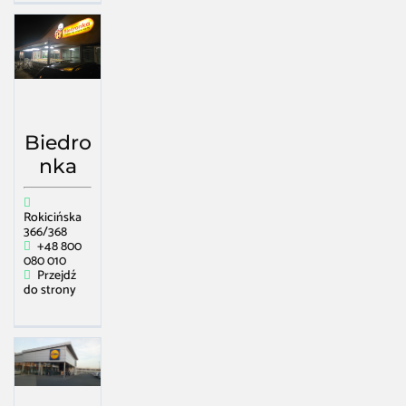
Biedro
nka
Rokicińska
366/368
+48 800
080 010
Przejdź
do strony