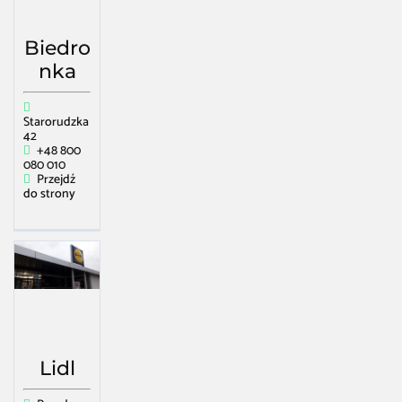
Biedro
nka
Starorudzka
42
+48 800
080 010
Przejdź
do strony
Lidl