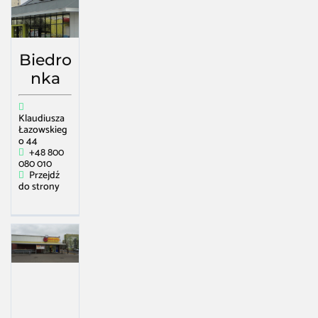
Biedro
nka
Klaudiusza
Łazowskieg
o 44
+48 800
080 010
Przejdź
do strony