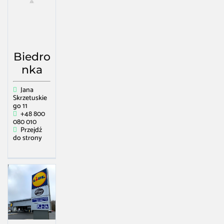
Biedro
nka
Jana
Skrzetuskie
go 11
+48 800
080 010
Przejdź
do strony