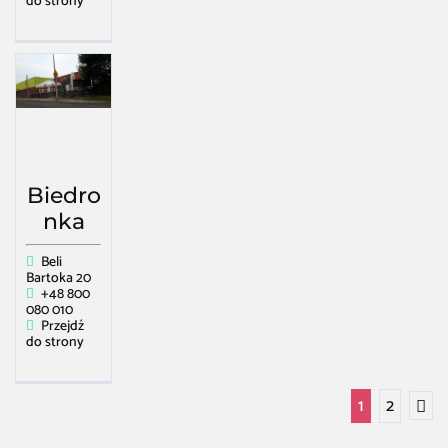
do strony
Biedro
nka
Beli
Bartoka 20
+48 800
080 010
Przejdź
do strony
1
2