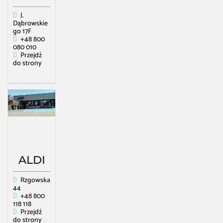
J.
Dąbrowskie
go 17F
+48 800
080 010
Przejdź
do strony
ALDI
Rzgowska
44
+48 800
118 118
Przejdź
do strony