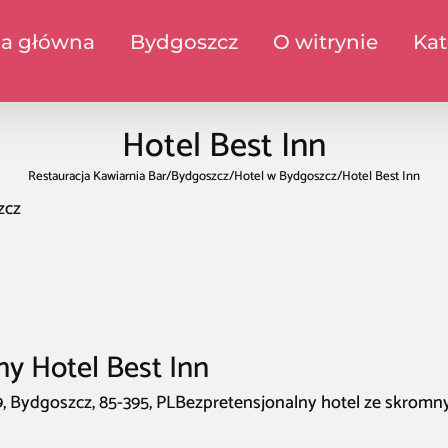
na główna
Bydgoszcz
O witrynie
Kat
Hotel Best Inn
Restauracja Kawiarnia Bar
/
Bydgoszcz
/
Hotel w Bydgoszcz
/
Hotel Best Inn
zcz
my Hotel Best Inn
9, Bydgoszcz, 85-395, PLBezpretensjonalny hotel ze skromn