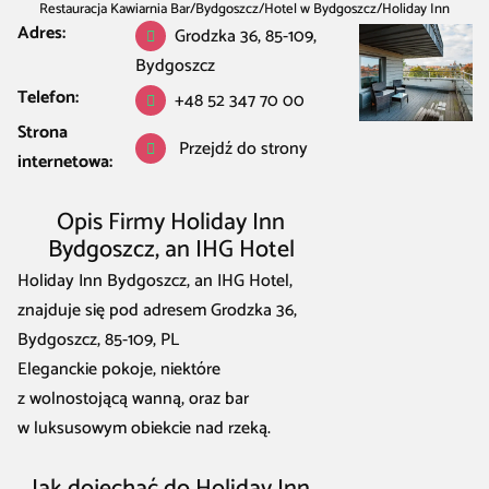
Restauracja Kawiarnia Bar
/
Bydgoszcz
/
Hotel w Bydgoszcz
/
Holiday Inn
Adres:
Bydgoszcz, an IHG Hotel
Grodzka 36, 85-109,
Bydgoszcz
Telefon:
+48 52 347 70 00
Strona
Przejdź do strony
internetowa:
Opis Firmy Holiday Inn
Bydgoszcz, an IHG Hotel
Holiday Inn Bydgoszcz, an IHG Hotel,
znajduje się pod adresem Grodzka 36,
Bydgoszcz, 85-109, PL
Eleganckie pokoje, niektóre
z wolnostojącą wanną, oraz bar
w luksusowym obiekcie nad rzeką.
Jak dojechać do Holiday Inn