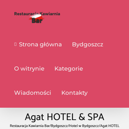
Strona główna
Bydgoszcz
O witrynie
Kategorie
Wiadomości
Kontakty
Agat HOTEL & SPA
Restauracja Kawiarnia Bar
/
Bydgoszcz
/
Hotel w Bydgoszcz
/
Agat HOTEL