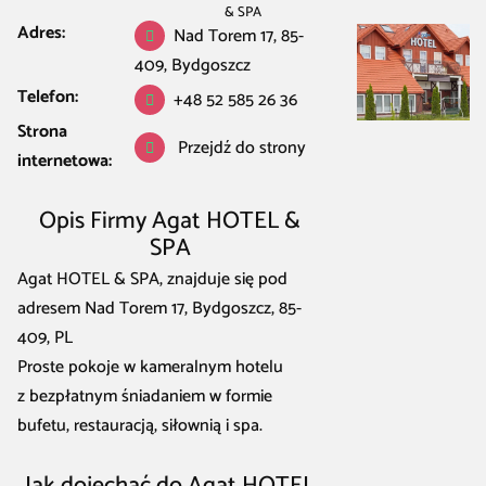
& SPA
Adres:
Nad Torem 17, 85-
409, Bydgoszcz
Telefon:
+48 52 585 26 36
Strona
Przejdź do strony
internetowa:
Opis Firmy Agat HOTEL &
SPA
Agat HOTEL & SPA, znajduje się pod
adresem Nad Torem 17, Bydgoszcz, 85-
409, PL
Proste pokoje w kameralnym hotelu
z bezpłatnym śniadaniem w formie
bufetu, restauracją, siłownią i spa.
Jak dojechać do Agat HOTEL