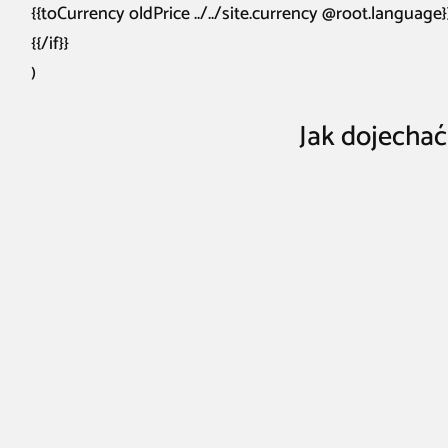
{{toCurrency oldPrice ../../site.currency @root.language}
{{/if}}
)
Jak dojechać