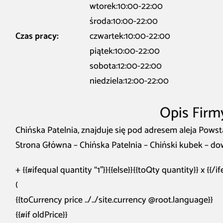
wtorek:10:00-22:00
środa:10:00-22:00
Czas pracy:
czwartek:10:00-22:00
piątek:10:00-22:00
sobota:12:00-22:00
niedziela:12:00-22:00
Opis Firm
Chińska Patelnia, znajduje się pod adresem aleja Pows
Strona Główna – Chińska Patelnia – Chiński kubek – d
+ {{#ifequal quantity “1”}}{{else}}{{toQty quantity}} x {{/i
(
{{toCurrency price ../../site.currency @root.language}}
{{#if oldPrice}}