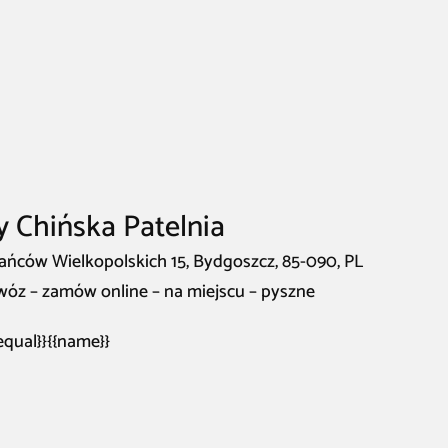
y Chińska Patelnia
tańców Wielkopolskich 15, Bydgoszcz, 85-090, PL
owóz – zamów online – na miejscu – pyszne
fequal}}{{name}}