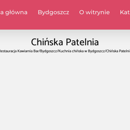
na główna
Bydgoszcz
O witrynie
Kat
Chińska Patelnia
Restauracja Kawiarnia Bar
/
Bydgoszcz
/
Kuchnia chińska w Bydgoszcz
/
Chińska Patelni