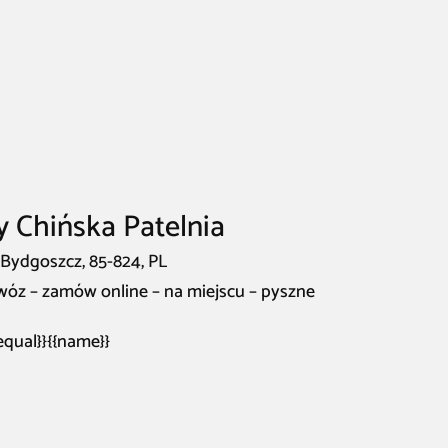
y Chińska Patelnia
, Bydgoszcz, 85-824, PL
owóz – zamów online – na miejscu – pyszne
fequal}}{{name}}