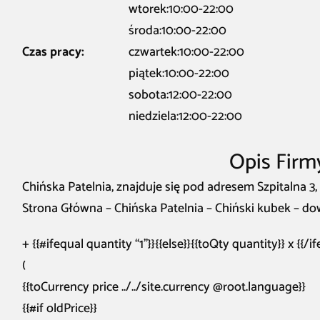
wtorek:10:00-22:00
środa:10:00-22:00
Czas pracy:
czwartek:10:00-22:00
piątek:10:00-22:00
sobota:12:00-22:00
niedziela:12:00-22:00
Opis Firm
Chińska Patelnia, znajduje się pod adresem Szpitalna 3
Strona Główna – Chińska Patelnia – Chiński kubek – d
+ {{#ifequal quantity “1”}}{{else}}{{toQty quantity}} x {{/i
(
{{toCurrency price ../../site.currency @root.language}}
{{#if oldPrice}}