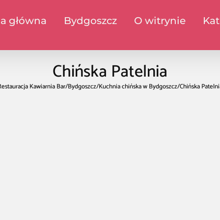
na główna
Bydgoszcz
O witrynie
Kat
Chińska Patelnia
Restauracja Kawiarnia Bar
/
Bydgoszcz
/
Kuchnia chińska w Bydgoszcz
/
Chińska Patelni