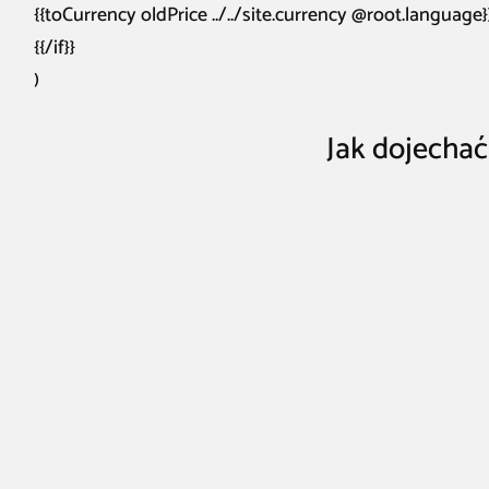
{{toCurrency oldPrice ../../site.currency @root.language}
{{/if}}
)
Jak dojechać