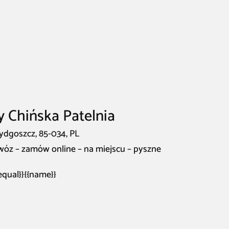
y Chińska Patelnia
Bydgoszcz, 85-034, PL
owóz – zamów online – na miejscu – pyszne
fequal}}{{name}}