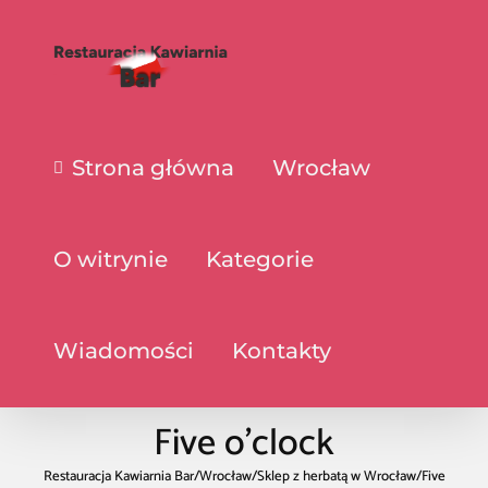
Strona główna
Wrocław
O witrynie
Kategorie
Wiadomości
Kontakty
Five o’clock
Restauracja Kawiarnia Bar
/
Wrocław
/
Sklep z herbatą w Wrocław
/
Five