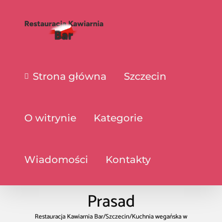
Strona główna
Szczecin
O witrynie
Kategorie
Wiadomości
Kontakty
Prasad
Restauracja Kawiarnia Bar
/
Szczecin
/
Kuchnia wegańska w