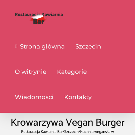
Strona główna
Szczecin
O witrynie
Kategorie
Wiadomości
Kontakty
Krowarzywa Vegan Burger
Restauracja Kawiarnia Bar
/
Szczecin
/
Kuchnia wegańska w