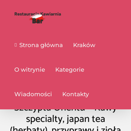
Strona główna
Kraków
O witrynie
Kategorie
Wiadomości
Kontakty
Szczypta Orientu – Kawy
specialty, japan tea
(herbaty), przyprawy i zioła