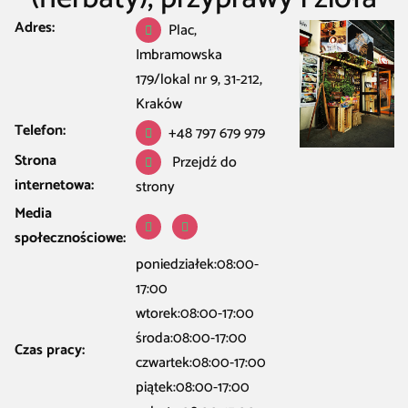
Adres:
Restauracja Kawiarnia Bar
/
Kraków
/
Herbaciarnia w Kraków
/
Szczypta
Plac,
Orientu – Kawy specialty, japan tea (herbaty), przyprawy i zioła
Imbramowska
179/lokal nr 9, 31-212,
Kraków
Telefon:
+48 797 679 979
Strona
Przejdź do
internetowa:
strony
Media
społecznościowe:
poniedziałek:08:00-
17:00
wtorek:08:00-17:00
środa:08:00-17:00
Czas pracy:
czwartek:08:00-17:00
piątek:08:00-17:00