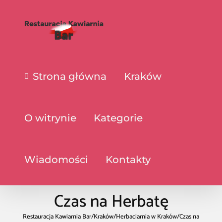
Strona główna
Kraków
O witrynie
Kategorie
Wiadomości
Kontakty
Czas na Herbatę
Restauracja Kawiarnia Bar
/
Kraków
/
Herbaciarnia w Kraków
/
Czas na