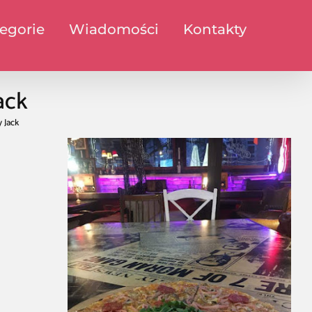
egorie
Wiadomości
Kontakty
ack
 Jack