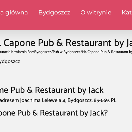
na główna
Bydgoszcz
O witrynie
Kat
. Capone Pub & Restaurant by J
auracja Kawiarnia Bar
/
Bydgoszcz
/
Pub w Bydgoszcz
/
Mr. Capone Pub & Restaurant by
Bydgoszcz
ne Pub & Restaurant by Jack
 adresem Joachima Lelewela 4, Bydgoszcz, 85-669, PL
pone Pub & Restaurant by Jack?