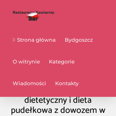
Strona główna
Bydgoszcz
O witrynie
Kategorie
Wiadomości
Kontakty
Live-food – Catering
dietetyczny i dieta
pudełkowa z dowozem w