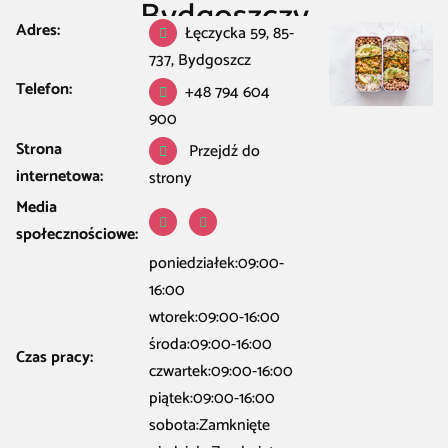
Bydgoszczy
Adres:
Łęczycka 59, 85-
Restauracja Kawiarnia Bar
/
Bydgoszcz
/
Catering w Bydgoszcz
/
Live-food
737, Bydgoszcz
– Catering dietetyczny i dieta pudełkowa z dowozem w Bydgoszczy
Telefon:
+48 794 604
900
Strona
Przejdź do
internetowa:
strony
Media
społecznościowe:
poniedziałek:09:00-
16:00
wtorek:09:00-16:00
środa:09:00-16:00
Czas pracy:
czwartek:09:00-16:00
piątek:09:00-16:00
sobota:Zamknięte