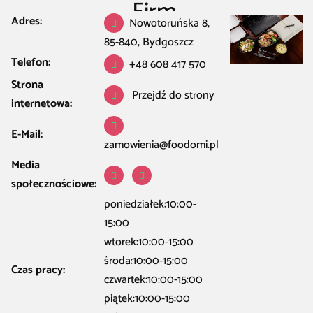
Firm.
Adres:
Nowotoruńska 8,
Restauracja Kawiarnia Bar
/
Bydgoszcz
/
Catering w Bydgoszcz
/
Foodomi.
85-840, Bydgoszcz
Catering dietetyczny, Dieta pudełkowa, Catering dla Firm.
Telefon:
+48 608 417 570
Strona
Przejdź do strony
internetowa:
E-Mail:
zamowienia@foodomi.pl
Media
społecznościowe:
poniedziałek:10:00-
15:00
wtorek:10:00-15:00
środa:10:00-15:00
Czas pracy:
czwartek:10:00-15:00
piątek:10:00-15:00