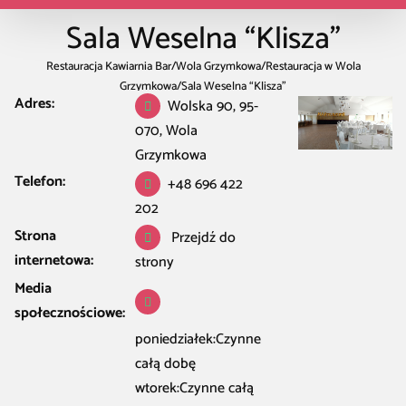
Sala Weselna “Klisza”
Restauracja Kawiarnia Bar
/
Wola Grzymkowa
/
Restauracja w Wola
Grzymkowa
/
Sala Weselna “Klisza”
Adres:
Wolska 90, 95-
070, Wola
Grzymkowa
Telefon:
+48 696 422
202
Strona
Przejdź do
internetowa:
strony
Media
społecznościowe:
poniedziałek:Czynne
całą dobę
wtorek:Czynne całą