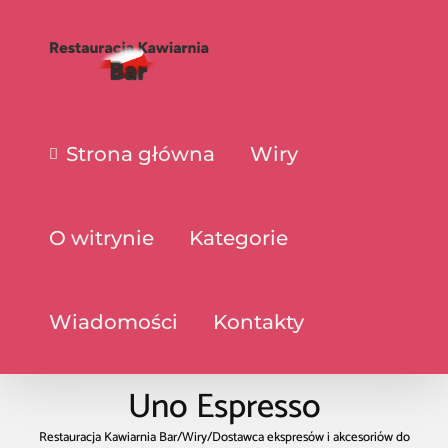
Strona główna
Wiry
O witrynie
Kategorie
Wiadomości
Kontakty
Uno Espresso
Restauracja Kawiarnia Bar
/
Wiry
/
Dostawca ekspresów i akcesoriów do