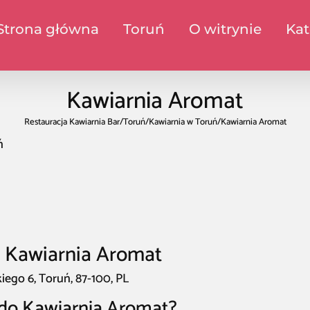
Strona główna
Toruń
O witrynie
Kat
Kawiarnia Aromat
Restauracja Kawiarnia Bar
/
Toruń
/
Kawiarnia w Toruń
/
Kawiarnia Aromat
ń
y Kawiarnia Aromat
ego 6, Toruń, 87-100, PL
 do Kawiarnia Aromat?