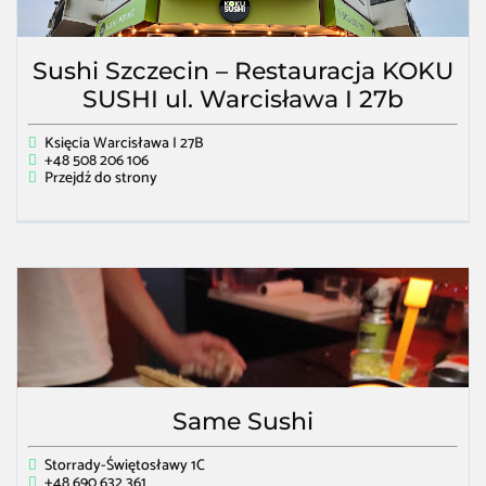
Sushi Szczecin – Restauracja KOKU
SUSHI ul. Warcisława I 27b
Księcia Warcisława I 27B
+48 508 206 106
Przejdź do strony
Same Sushi
Storrady-Świętosławy 1C
+48 690 632 361