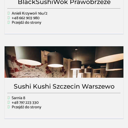
BlackSushiWok Prawobrzeże
Anieli Krzywoń 16u/2
+48 662 903 980
Przejdź do strony
Sushi Kushi Szczecin Warszewo
Sarnia 8
+48 797 223 330
Przejdź do strony