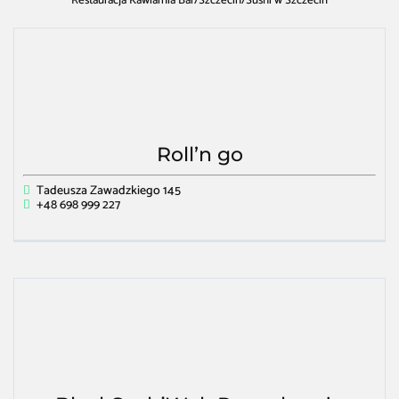
Restauracja Kawiarnia Bar
/
Szczecin
/
Sushi w Szczecin
Roll’n go
Tadeusza Zawadzkiego 145
+48 698 999 227