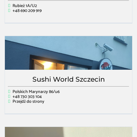
Rubież 1A/U2
+48 690 209 919
Sushi World Szczecin
Polskich Marynarzy 86/u6
+48 730 303 104
Przejdź do strony