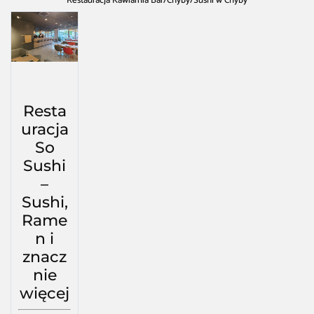
Restauracja Kawiarnia Bar
/
Chyby
/
Sushi w Chyby
Resta
uracja
So
Sushi
–
Sushi,
Rame
n i
znacz
nie
więcej