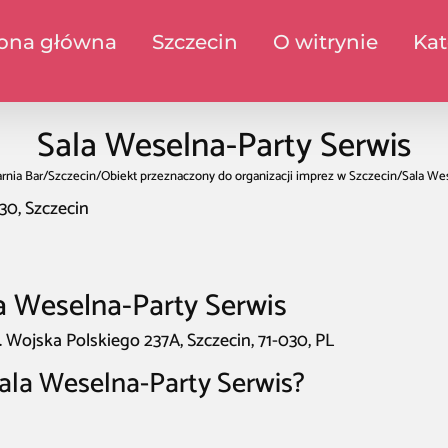
rona główna
Szczecin
O witrynie
Kat
Sala Weselna-Party Serwis
rnia Bar
/
Szczecin
/
Obiekt przeznaczony do organizacji imprez w Szczecin
/
Sala Wes
30, Szczecin
a Weselna-Party Serwis
. Wojska Polskiego 237A, Szczecin, 71-030, PL
ala Weselna-Party Serwis?