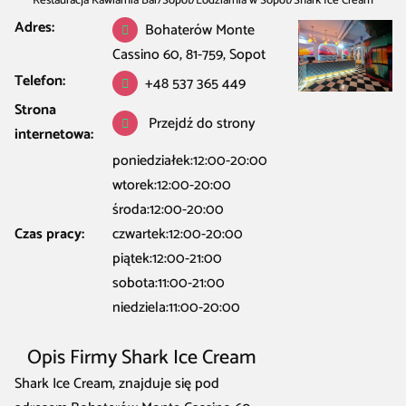
Restauracja Kawiarnia Bar
/
Sopot
/
Lodziarnia w Sopot
/
Shark Ice Cream
Adres:
Bohaterów Monte
Cassino 60, 81-759, Sopot
Telefon:
+48 537 365 449
Strona
Przejdź do strony
internetowa:
poniedziałek:12:00-20:00
wtorek:12:00-20:00
środa:12:00-20:00
Czas pracy:
czwartek:12:00-20:00
piątek:12:00-21:00
sobota:11:00-21:00
niedziela:11:00-20:00
Opis Firmy Shark Ice Cream
Shark Ice Cream, znajduje się pod