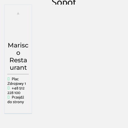
Sopot
Restauracja Kawiarnia Bar
/
Sopot
/
Kuchnia śródziemnomorska w Sopot
Marisc
o
Resta
urant
Plac
Zdrojowy 1
+48 512
228 100
Przejdź
do strony