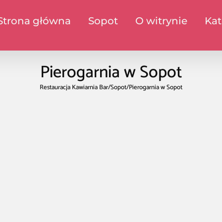
Strona główna
Sopot
O witrynie
Kat
Pierogarnia w Sopot
Restauracja Kawiarnia Bar
/
Sopot
/
Pierogarnia w Sopot