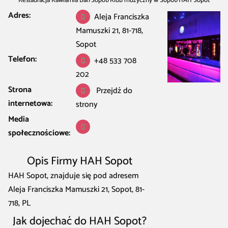
Restauracja Kawiarnia Bar
/
Sopot
/
Klub muzyczny w Sopot
/
HAH Sopot
Adres:
Aleja Franciszka
Mamuszki 21, 81-718,
Sopot
Telefon:
+48 533 708
202
Strona
Przejdź do
internetowa:
strony
Media
społecznościowe:
Opis Firmy HAH Sopot
HAH Sopot, znajduje się pod adresem
Aleja Franciszka Mamuszki 21, Sopot, 81-
718, PL
Jak dojechać do HAH Sopot?