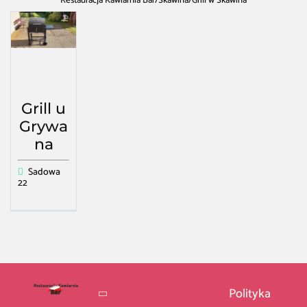
Restauracja Kawiarnia Bar
/
Skawina
/
Grill w Skawina
Grill u
Grywa
na
Sadowa
22
Polityka