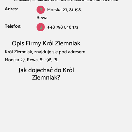
Restauracja Kawiarnia Bar
/
Rewa
/
Fast food w Rewa
/
Król Ziemniak
Adres:
Morska 27, 81-198,
Rewa
Telefon:
+48 798 648 173
Opis Firmy Król Ziemniak
Król Ziemniak, znajduje się pod adresem
Morska 27, Rewa, 81-198, PL
Jak dojechać do Król
Ziemniak?