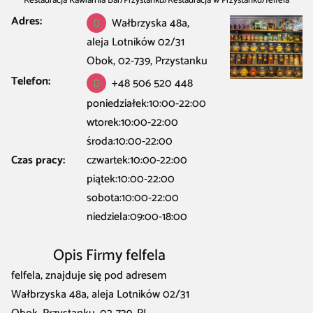
Restauracja Kawiarnia Bar
/
Przystanku
/
Restauracja w Przystanku
/
felfela
Adres:
Wałbrzyska 48a,
aleja Lotników 02/31
Obok, 02-739, Przystanku
Telefon:
+48 506 520 448
poniedziałek:10:00-22:00
wtorek:10:00-22:00
środa:10:00-22:00
Czas pracy:
czwartek:10:00-22:00
piątek:10:00-22:00
sobota:10:00-22:00
niedziela:09:00-18:00
Opis Firmy felfela
felfela, znajduje się pod adresem
Wałbrzyska 48a, aleja Lotników 02/31