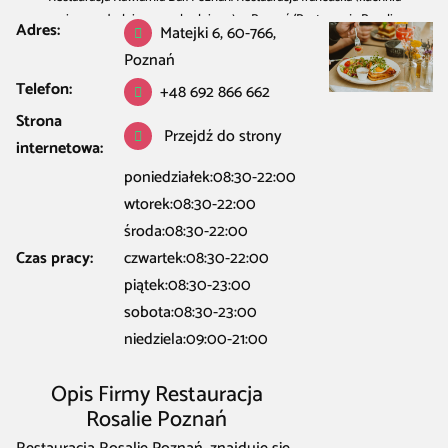
regionu południowo-zachodniego) w Poznań
/
Restauracja Rosalie
Adres:
Matejki 6, 60-766,
Poznań
Poznań
Telefon:
+48 692 866 662
Strona
Przejdź do strony
internetowa:
poniedziałek:08:30-22:00
wtorek:08:30-22:00
środa:08:30-22:00
Czas pracy:
czwartek:08:30-22:00
piątek:08:30-23:00
sobota:08:30-23:00
niedziela:09:00-21:00
Opis Firmy Restauracja
Rosalie Poznań