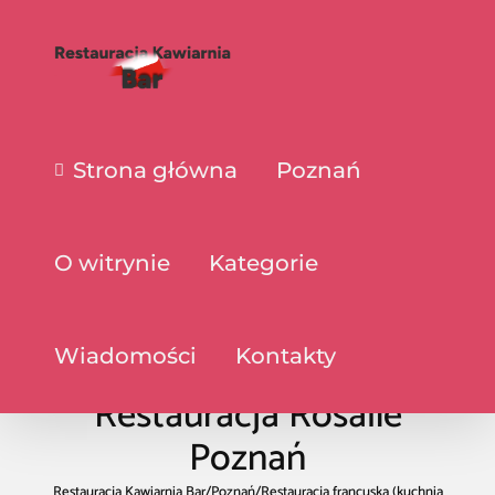
Strona główna
Poznań
O witrynie
Kategorie
Wiadomości
Kontakty
Restauracja Rosalie
Poznań
Restauracja Kawiarnia Bar
/
Poznań
/
Restauracja francuska (kuchnia