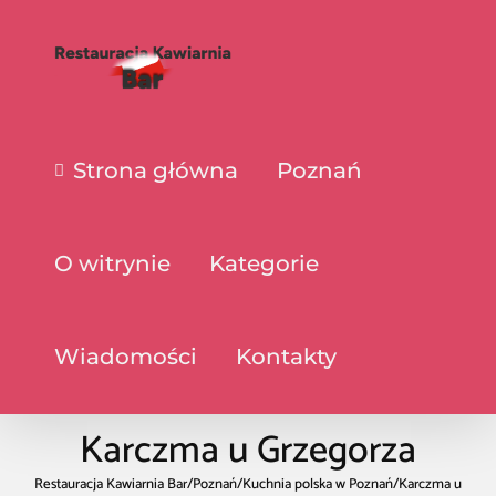
Strona główna
Poznań
O witrynie
Kategorie
Wiadomości
Kontakty
Karczma u Grzegorza
Restauracja Kawiarnia Bar
/
Poznań
/
Kuchnia polska w Poznań
/
Karczma u