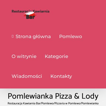
Strona główna
Pomlewo
O witrynie
Kategorie
Wiadomości
Kontakty
Pomlewianka Pizza & Lody
Restauracja Kawiarnia Bar
/
Pomlewo
/
Pizzeria w Pomlewo
/
Pomlewianka