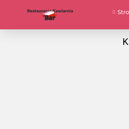
Str
K