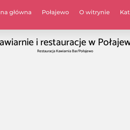
ona główna
Połajewo
O witrynie
Kat
awiarnie i restauracje w Połaje
Restauracja Kawiarnia Bar
/
Połajewo