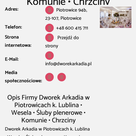
Komunie • Chrzciny
Adres:
Piotrowice 94b,
Restauracja Kawiarnia Bar
/
Piotrowice
/
Restauracja w Piotrowice
/
Dworek
23-107, Piotrowice
Arkadia w Piotrowicach k. Lublina • Wesela • Śluby plenerowe • Komunie
• Chrzciny
Telefon:
+48 600 415 711
Strona
Przejdź do
internetowa:
strony
E-Mail:
info@dworekarkadia.pl
Media
społecznościowe:
Opis Firmy Dworek Arkadia w
Piotrowicach k. Lublina •
Wesela • Śluby plenerowe •
Komunie • Chrzciny
Dworek Arkadia w Piotrowicach k. Lublina