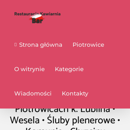
Strona główna
Piotrowice
O witrynie
Kategorie
Wiadomości
Dworek Arkadia w
Kontakty
Piotrowicach k. Lublina •
Wesela • Śluby plenerowe •