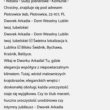
• Wesela • Śluby plenerowe • Komunie •
Chrzciny, znajduje się pod adresem
Piotrowice 94b, Piotrowice, 23-107, PL
Dworek Arkadia – Dom Weselny Lublin
(woj. lubelskie)
Dworek Arkadia – Dom Weselny Lublin
(woj. lubelskie) ☑️ Świetna lokalizacja k.
Lublina ☑️ Blisko Świdnik, Bychawa,
Kraśnik, Bełżyce.
Witaj w Dworku Arkadia! Tu, gdzie
elegancja współgra z niepowtarzalnym
klimatem. Tutaj, wśród malowniczych
krajobrazów, eleganckich wnętrz i
doskonałej obsługi, każda uroczystość
staje się wyjątkowa. Czy to ślub marzeń,
huczna uroczystość urodzinowa czy
intymny jubileusz – Dworek Arkadia