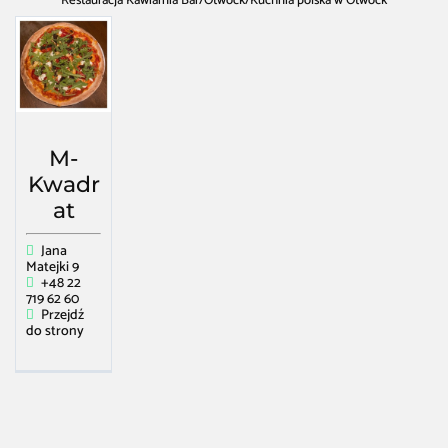
Restauracja Kawiarnia Bar
/
Otwock
/
Kuchnia polska w Otwock
M-
Kwadr
at
Jana
Matejki 9
+48 22
719 62 60
Przejdź
do strony