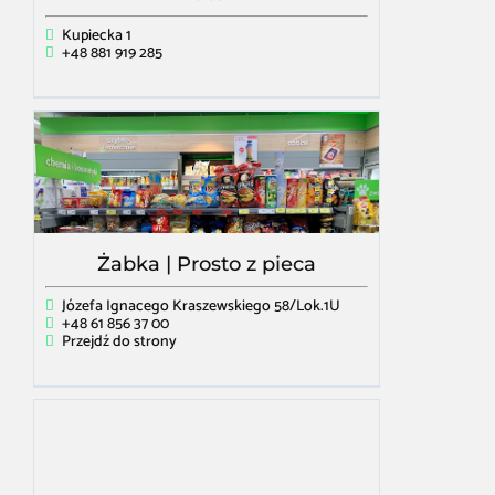
Kupiecka 1
+48 881 919 285
Żabka | Prosto z pieca
Józefa Ignacego Kraszewskiego 58/Lok.1U
+48 61 856 37 00
Przejdź do strony